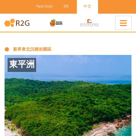
Text Size
EN
中文
新界東北沉積岩園區
東平洲
印洲塘