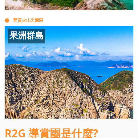
西貢火山岩園區
果洲群島
糧船灣
R2G 導賞團是什麼?